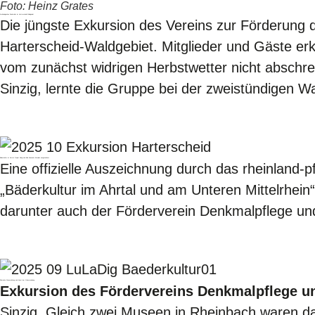
Foto: Heinz Grates
Archäologischen Denkmäler im Harterscheid-Waldgebiet
Die jüngste Exkursion des Vereins zur Förderung
Harterscheid-Waldgebiet. Mitglieder und Gäste erk
vom zunächst widrigen Herbstwetter nicht abschr
Sinzig, lernte die Gruppe bei der zweistündigen 
Bäderkultur im Ahrtal: Projekt Sinzig und Bad Neuenahr-Ahrweiler ausgezeichnet
Eine offizielle Auszeichnung durch das rheinland-pf
„Bäderkultur im Ahrtal und am Unteren Mittelrhei
darunter auch der Förderverein Denkmalpflege u
Römische Wasserleitung und Kunst der Glasveredelung
Exkursion des Fördervereins Denkmalpflege 
Sinzig. Gleich zwei Museen in Rheinbach waren das