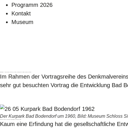
Programm 2026
Kontakt
Museum
Bad Bodendorf - Transformationen in 150 Jahren: vom Winzer- und Bauerndorf zum Badeort und dann zum Wohnort
Im Rahmen der Vortragsreihe des Denkmalvereins S
sehr gut besuchten Vortrag die Entwicklung Bad B
Der Kurpark Bad Bodendorf um 1960, Bild: Museum Schloss Si
Exkursion des Vereins zur Förderung der Denkmalpflege zum DB Museum Koblenz
Kaum eine Erfindung hat die gesellschaftliche Ent