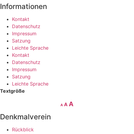
Informationen
Kontakt
Datenschutz
Impressum
Satzung
Leichte Sprache
Kontakt
Datenschutz
Impressum
Satzung
Leichte Sprache
Textgröße
Decrease
Reset
Increase
A
A
A
font
font
size.
font
Denkmalverein
size.
size.
Rückblick