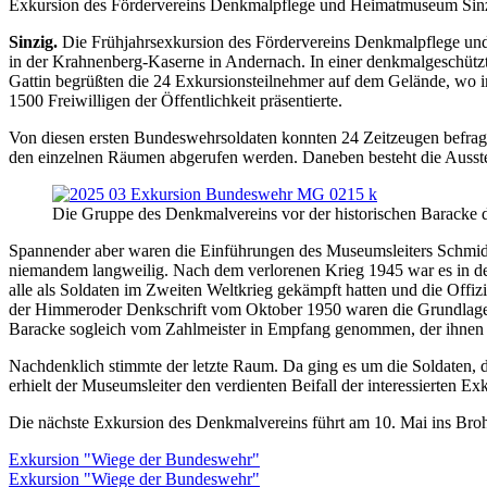
Exkursion des Fördervereins Denkmalpflege und Heimatmuseum Si
Sinzig.
Die Frühjahrsexkursion des Fördervereins Denkmalpflege un
in der Krahnenberg-Kaserne in Andernach. In einer denkmalgeschützt
Gattin begrüßten die 24 Exkursionsteilnehmer auf dem Gelände, wo i
1500 Freiwilligen der Öffentlichkeit präsentierte.
Von diesen ersten Bundeswehrsoldaten konnten 24 Zeitzeugen befragt 
den einzelnen Räumen abgerufen werden. Daneben besteht die Ausste
Die Gruppe des Denkmalvereins vor der historischen Baracke
Spannender aber waren die Einführungen des Museumsleiters Schmidt
niemandem langweilig. Nach dem verlorenen Krieg 1945 war es in der 
alle als Soldaten im Zweiten Weltkrieg gekämpft hatten und die Offi
der Himmeroder Denkschrift vom Oktober 1950 waren die Grundlage
Baracke sogleich vom Zahlmeister in Empfang genommen, der ihnen d
Nachdenklich stimmte der letzte Raum. Da ging es um die Soldaten, 
erhielt der Museumsleiter den verdienten Beifall der interessierten E
Die nächste Exkursion des Denkmalvereins führt am 10. Mai ins Bro
Exkursion "Wiege der Bundeswehr"
Exkursion "Wiege der Bundeswehr"