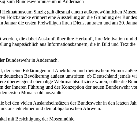
nzig zum Bundeswehrmuseum in Andernach
d Heimatmuseum Sinzig galt diesmal einem außergewöhnlichen Museu
en Holzbaracke erinnert eine Ausstellung an die Gründung der Bundes
m Januar die ersten Freiwilligen ihren Dienst antraten und am 20. Jan
werden, die dabei Auskunft über ihre Herkunft, ihre Motivation und di
llung hauptsächlich aus Informationsbannern, die in Bild und Text d
 der Bundeswehr in Andernach.
, der seine Erklärungen mit Anekdoten und rheinischem Humor äußerst
deutschen Bevölkerung äußerst umstritten, ob Deutschland jemals wiede
ziere überwiegend ehemalige Wehrmachtsoffiziere waren, sollte die Bu
n der Inneren Führung und der Konzeption der neuen Bundeswehr vor
en ersten Monatssold auszahlte.
die bei den vielen Auslandseinsätzen der Bundeswehr in den letzten 
xkursionsteilnehmer und den obligatorischen Ahrwein.
hltal mit Besichtigung der Mosenmühle.