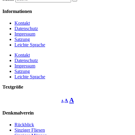
Informationen
Kontakt
Datenschutz
Impressum
Satzung
Leichte Sprache
Kontakt
Datenschutz
Impressum
Satzung
Leichte Sprache
Textgröße
Decrease
Reset
Increase
A
A
A
font
font
size.
font
size.
Denkmalverein
size.
Rückblick
Sinziger Fliesen