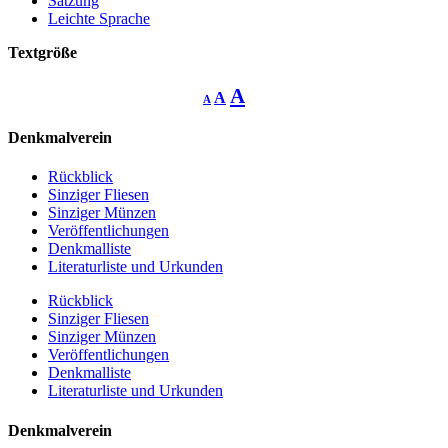
Satzung
Leichte Sprache
Textgröße
Decrease
Reset
Increase
A
A
A
font
font
size.
font
size.
Denkmalverein
size.
Rückblick
Sinziger Fliesen
Sinziger Münzen
Veröffentlichungen
Denkmalliste
Literaturliste und Urkunden
Rückblick
Sinziger Fliesen
Sinziger Münzen
Veröffentlichungen
Denkmalliste
Literaturliste und Urkunden
Denkmalverein