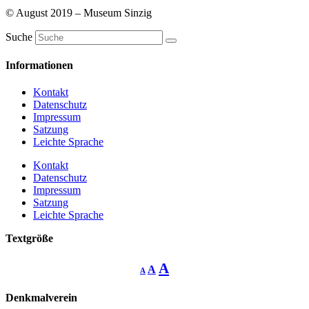
© August 2019 – Museum Sinzig
Suche
Informationen
Kontakt
Datenschutz
Impressum
Satzung
Leichte Sprache
Kontakt
Datenschutz
Impressum
Satzung
Leichte Sprache
Textgröße
Decrease
Reset
Increase
A
A
A
font
font
size.
font
size.
Denkmalverein
size.