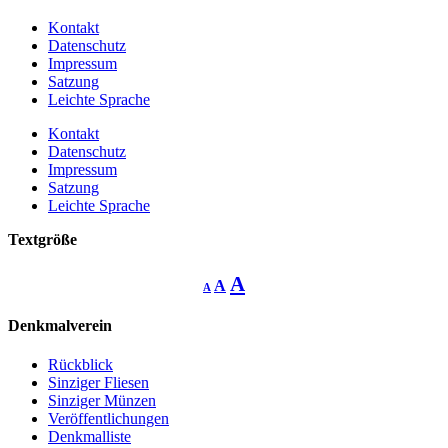
Kontakt
Datenschutz
Impressum
Satzung
Leichte Sprache
Kontakt
Datenschutz
Impressum
Satzung
Leichte Sprache
Textgröße
Decrease
Reset
Increase
A
A
A
font
font
size.
font
size.
Denkmalverein
size.
Rückblick
Sinziger Fliesen
Sinziger Münzen
Veröffentlichungen
Denkmalliste