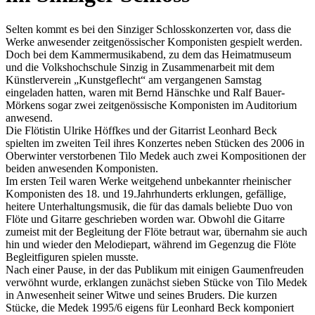
Selten kommt es bei den Sinziger Schlosskonzerten vor, dass die
Werke anwesender zeitgenössischer Komponisten gespielt werden.
Doch bei dem Kammermusikabend, zu dem das Heimatmuseum
und die Volkshochschule Sinzig in Zusammenarbeit mit dem
Künstlerverein „Kunstgeflecht“ am vergangenen Samstag
eingeladen hatten, waren mit Bernd Hänschke und Ralf Bauer-
Mörkens sogar zwei zeitgenössische Komponisten im Auditorium
anwesend.
Die Flötistin Ulrike Höffkes und der Gitarrist Leonhard Beck
spielten im zweiten Teil ihres Konzertes neben Stücken des 2006 in
Oberwinter verstorbenen Tilo Medek auch zwei Kompositionen der
beiden anwesenden Komponisten.
Im ersten Teil waren Werke weitgehend unbekannter rheinischer
Komponisten des 18. und 19.Jahrhunderts erklungen, gefällige,
heitere Unterhaltungsmusik, die für das damals beliebte Duo von
Flöte und Gitarre geschrieben worden war. Obwohl die Gitarre
zumeist mit der Begleitung der Flöte betraut war, übernahm sie auch
hin und wieder den Melodiepart, während im Gegenzug die Flöte
Begleitfiguren spielen musste.
Nach einer Pause, in der das Publikum mit einigen Gaumenfreuden
verwöhnt wurde, erklangen zunächst sieben Stücke von Tilo Medek
in Anwesenheit seiner Witwe und seines Bruders. Die kurzen
Stücke, die Medek 1995/6 eigens für Leonhard Beck komponiert