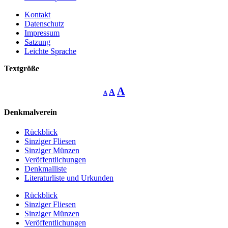
Kontakt
Datenschutz
Impressum
Satzung
Leichte Sprache
Textgröße
Decrease
Reset
Increase
A
A
A
font
font
size.
font
size.
Denkmalverein
size.
Rückblick
Sinziger Fliesen
Sinziger Münzen
Veröffentlichungen
Denkmalliste
Literaturliste und Urkunden
Rückblick
Sinziger Fliesen
Sinziger Münzen
Veröffentlichungen