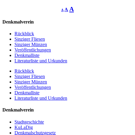
Decrease
Reset
Increase
A
A
A
font
font
size.
font
size.
Denkmalverein
size.
Rückblick
Sinziger Fliesen
Sinziger Münzen
Veröffentlichungen
Denkmalliste
Literaturliste und Urkunden
Rückblick
Sinziger Fliesen
Sinziger Münzen
Veröffentlichungen
Denkmalliste
Literaturliste und Urkunden
Denkmalverein
Stadtgeschichte
KuLaDig
Denkmalschutzgesetz