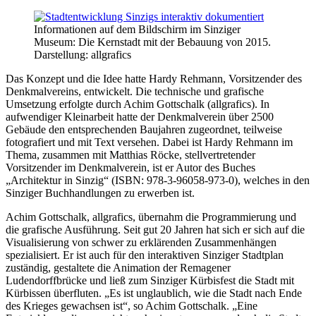
Informationen auf dem Bildschirm im Sinziger
Museum: Die Kernstadt mit der Bebauung von 2015.
Darstellung: allgrafics
Das Konzept und die Idee hatte Hardy Rehmann, Vorsitzender des
Denkmalvereins, entwickelt. Die technische und grafische
Umsetzung erfolgte durch Achim Gottschalk (allgrafics). In
aufwendiger Kleinarbeit hatte der Denkmalverein über 2500
Gebäude den entsprechenden Baujahren zugeordnet, teilweise
fotografiert und mit Text versehen. Dabei ist Hardy Rehmann im
Thema, zusammen mit Matthias Röcke, stellvertretender
Vorsitzender im Denkmalverein, ist er Autor des Buches
„Architektur in Sinzig“ (ISBN: 978-3-96058-973-0), welches in den
Sinziger Buchhandlungen zu erwerben ist.
Achim Gottschalk, allgrafics, übernahm die Programmierung und
die grafische Ausführung. Seit gut 20 Jahren hat sich er sich auf die
Visualisierung von schwer zu erklärenden Zusammenhängen
spezialisiert. Er ist auch für den interaktiven Sinziger Stadtplan
zuständig, gestaltete die Animation der Remagener
Ludendorffbrücke und ließ zum Sinziger Kürbisfest die Stadt mit
Kürbissen überfluten. „Es ist unglaublich, wie die Stadt nach Ende
des Krieges gewachsen ist“, so Achim Gottschalk. „Eine