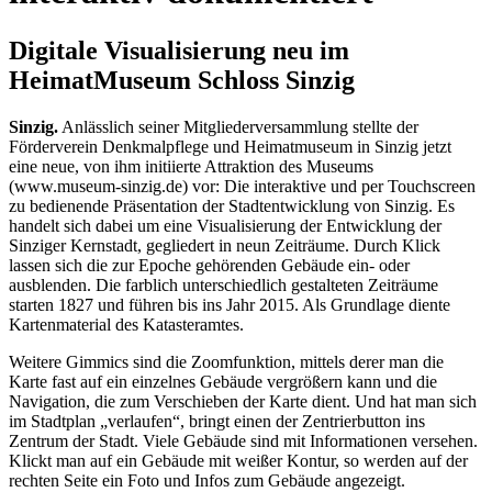
Digitale Visualisierung neu im
HeimatMuseum Schloss Sinzig
Sinzig.
Anlässlich seiner Mitgliederversammlung stellte der
Förderverein Denkmalpflege und Heimatmuseum in Sinzig jetzt
eine neue, von ihm initiierte Attraktion des Museums
(www.museum-sinzig.de) vor: Die interaktive und per Touchscreen
zu bedienende Präsentation der Stadtentwicklung von Sinzig. Es
handelt sich dabei um eine Visualisierung der Entwicklung der
Sinziger Kernstadt, gegliedert in neun Zeiträume. Durch Klick
lassen sich die zur Epoche gehörenden Gebäude ein- oder
ausblenden. Die farblich unterschiedlich gestalteten Zeiträume
starten 1827 und führen bis ins Jahr 2015. Als Grundlage diente
Kartenmaterial des Katasteramtes.
Weitere Gimmics sind die Zoomfunktion, mittels derer man die
Karte fast auf ein einzelnes Gebäude vergrößern kann und die
Navigation, die zum Verschieben der Karte dient. Und hat man sich
im Stadtplan „verlaufen“, bringt einen der Zentrierbutton ins
Zentrum der Stadt. Viele Gebäude sind mit Informationen versehen.
Klickt man auf ein Gebäude mit weißer Kontur, so werden auf der
rechten Seite ein Foto und Infos zum Gebäude angezeigt.