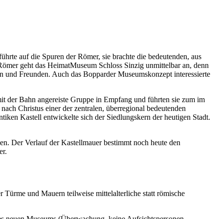
rte auf die Spuren der Römer, sie brachte die bedeutenden, aus
Römer geht das HeimatMuseum Schloss Sinzig unmittelbar an, denn
arn und Freunden. Auch das Bopparder Museumskonzept interessierte
mit der Bahn angereiste Gruppe in Empfang und führten sie zum im
ach Christus einer der zentralen, überregional bedeutenden
iken Kastell entwickelte sich der Siedlungskern der heutigen Stadt.
en. Der Verlauf der Kastellmauer bestimmt noch heute den
er.
Türme und Mauern teilweise mittelalterliche statt römische
des neuen Museums (Überwachung, keine Aufsichtspersonen,