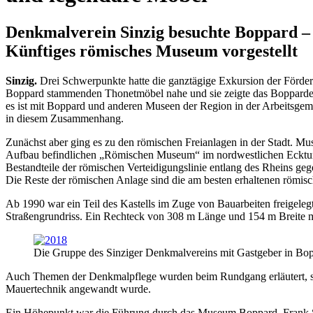
Denkmalverein Sinzig besuchte Boppard –
Künftiges römisches Museum vorgestellt
Sinzig.
Drei Schwerpunkte hatte die ganztägige Exkursion der Förder
Boppard stammenden Thonetmöbel nahe und sie zeigte das Bopparder
es ist mit Boppard und anderen Museen der Region in der Arbeitsge
in diesem Zusammenhang.
Zunächst aber ging es zu den römischen Freianlagen in der Stadt. M
Aufbau befindlichen „Römischen Museum“ im nordwestlichen Eckturm d
Bestandteile der römischen Verteidigungslinie entlang des Rheins geg
Die Reste der römischen Anlage sind die am besten erhaltenen römis
Ab 1990 war ein Teil des Kastells im Zuge von Bauarbeiten freigele
Straßengrundriss. Ein Rechteck von 308 m Länge und 154 m Breite mi
Die Gruppe des Sinziger Denkmalvereins mit Gastgeber in Bo
Auch Themen der Denkmalpflege wurden beim Rundgang erläutert, so z
Mauertechnik angewandt wurde.
Ein Höhepunkt war die Führung durch das Museum Boppard. Frank S