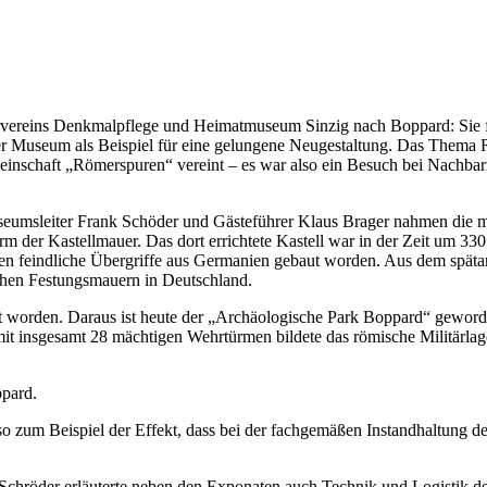
vereins Denkmalpflege und Heimatmuseum Sinzig nach Boppard: Sie füh
 Museum als Beispiel für eine gelungene Neugestaltung. Das Thema 
meinschaft „Römerspuren“ vereint – es war also ein Besuch bei Nachb
useumsleiter Frank Schöder und Gästeführer Klaus Brager nahmen die 
er Kastellmauer. Das dort errichtete Kastell war in der Zeit um 330 n
en feindliche Übergriffe aus Germanien gebaut worden. Aus dem spätant
chen Festungsmauern in Deutschland.
gt worden. Daraus ist heute der „Archäologische Park Boppard“ geword
t insgesamt 28 mächtigen Wehrtürmen bildete das römische Militärlag
ppard.
um Beispiel der Effekt, dass bei der fachgemäßen Instandhaltung der 
chröder erläuterte neben den Exponaten auch Technik und Logistik 