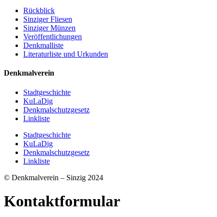
Rückblick
Sinziger Fliesen
Sinziger Münzen
Veröffentlichungen
Denkmalliste
Literaturliste und Urkunden
Denkmalverein
Stadtgeschichte
KuLaDig
Denkmalschutzgesetz
Linkliste
Stadtgeschichte
KuLaDig
Denkmalschutzgesetz
Linkliste
© Denkmalverein – Sinzig 2024
Kontaktformular