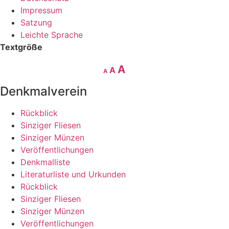
Impressum
Satzung
Leichte Sprache
Textgröße
Decrease
Reset
Increase
A
A
A
font
font
size.
font
Denkmalverein
size.
size.
Rückblick
Sinziger Fliesen
Sinziger Münzen
Veröffentlichungen
Denkmalliste
Literaturliste und Urkunden
Rückblick
Sinziger Fliesen
Sinziger Münzen
Veröffentlichungen