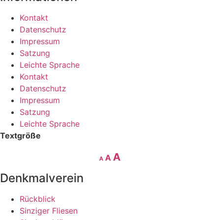
Kontakt
Datenschutz
Impressum
Satzung
Leichte Sprache
Kontakt
Datenschutz
Impressum
Satzung
Leichte Sprache
Textgröße
Decrease
Reset
Increase
A
A
A
font
font
size.
font
Denkmalverein
size.
size.
Rückblick
Sinziger Fliesen