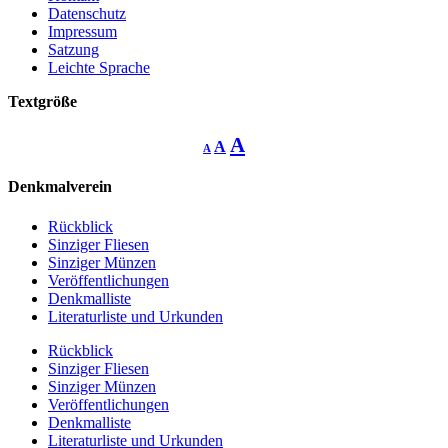
Datenschutz
Impressum
Satzung
Leichte Sprache
Textgröße
Decrease
Reset
Increase
A
A
A
font
font
size.
font
size.
Denkmalverein
size.
Rückblick
Sinziger Fliesen
Sinziger Münzen
Veröffentlichungen
Denkmalliste
Literaturliste und Urkunden
Rückblick
Sinziger Fliesen
Sinziger Münzen
Veröffentlichungen
Denkmalliste
Literaturliste und Urkunden