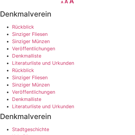
Increase
A
A
A
font
font
size.
font
Denkmalverein
size.
size.
Rückblick
Sinziger Fliesen
Sinziger Münzen
Veröffentlichungen
Denkmalliste
Literaturliste und Urkunden
Rückblick
Sinziger Fliesen
Sinziger Münzen
Veröffentlichungen
Denkmalliste
Literaturliste und Urkunden
Denkmalverein
Stadtgeschichte