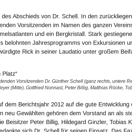
es Abschieds von Dr. Schell. In den zurückliegend
nden Vorsitzenden im Namen des ganzen Vereins s
lsatlanten und ein Bergkristall. Stark gestiegene 
hs belohnten Jahresprogramms von Exkursionen u
 würdigte Rick in seiner Laudatio unter großem Beif
en Vorsitzenden Dr. Günther Schell (ganz rechts, untere Reih
yer (Mitte), Gottfried Nonnast, Peter Billig, Matthias Röcke, T
 auf dem Berichtsjahr 2012 auf die gute Entwicklu
en neu Gewählten gehören dem Vorstand an als ste
 Beisitzer Peter Billig, Hildegard Ginzler, Tobias
bedankte sich Dr. Schell für seinen Einsatz. Das Fa