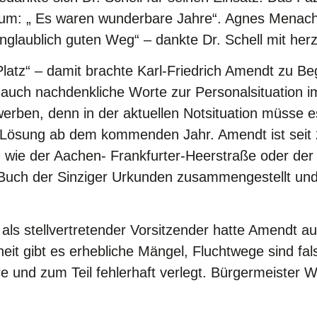
um: „ Es waren wunderbare Jahre“. Agnes Menach
 unglaublich guten Weg“ – dankte Dr. Schell mit he
 Platz“ – damit brachte Karl-Friedrich Amendt zu B
uch nachdenkliche Worte zur Personalsituation im
werben, denn in der aktuellen Notsituation müsse es
ige Lösung ab dem kommenden Jahr. Amendt ist seit
n wie der Aachen- Frankfurter-Heerstraße oder d
uch der Sinziger Urkunden zusammengestellt und e
ls stellvertretender Vorsitzender hatte Amendt a
heit gibt es erhebliche Mängel, Fluchtwege sind fal
re und zum Teil fehlerhaft verlegt. Bürgermeister 