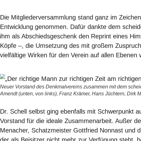
Die Mitgliederversammlung stand ganz im Zeichen d
Entwicklung genommen. Dafür dankte dem scheide
ihm als Abschiedsgeschenk den Reprint eines Himme
Köpfe –, die Umsetzung des mit großem Zuspruc
vielfältige Wirken für den Verein auf allen Ebenen
Neuer Vorstand des Denkmalvereins zusammen mit dem scheidend
Amendt (unten, von links), Franz Krämer, Hans Jüchtern, Dirk Me
Dr. Schell selbst ging ebenfalls mit Schwerpunkt
Vorstand für die ideale Zusammenarbeit. Außer d
Menacher, Schatzmeister Gottfried Nonnast und die
der als Beisitzer nicht mehr zur Verfügung steht, 