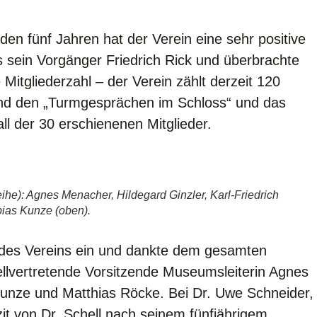
en fünf Jahren hat der Verein eine sehr positive
ein Vorgänger Friedrich Rick und überbrachte
Mitgliederzahl – der Verein zählt derzeit 120
nd den „Turmgesprächen im Schloss“ und das
all der 30 erschienenen Mitglieder.
e): Agnes Menacher, Hildegard Ginzler, Karl-Friedrich
obias Kunze (oben).
ng des Vereins ein und dankte dem gesamten
llvertretende Vorsitzende Museumsleiterin Agnes
 Kunze und Matthias Röcke. Bei Dr. Uwe Schneider,
zit von Dr. Schell nach seinem fünfjährigem