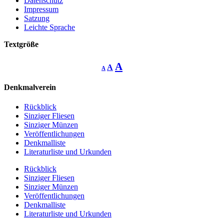
Datenschutz
Impressum
Satzung
Leichte Sprache
Textgröße
Decrease
Reset
Increase
A
A
A
font
font
size.
font
size.
Denkmalverein
size.
Rückblick
Sinziger Fliesen
Sinziger Münzen
Veröffentlichungen
Denkmalliste
Literaturliste und Urkunden
Rückblick
Sinziger Fliesen
Sinziger Münzen
Veröffentlichungen
Denkmalliste
Literaturliste und Urkunden