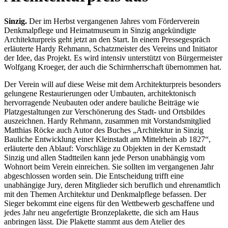
Sinzig.
Der im Herbst vergangenen Jahres vom Förderverein
Denkmalpflege und Heimatmuseum in Sinzig angekündigte
Architekturpreis geht jetzt an den Start. In einem Pressegespräch
erläuterte Hardy Rehmann, Schatzmeister des Vereins und Initiator
der Idee, das Projekt. Es wird intensiv unterstützt von Bürgermeister
Wolfgang Kroeger, der auch die Schirmherrschaft übernommen hat.
Der Verein will auf diese Weise mit dem Architekturpreis besonders
gelungene Restaurierungen oder Umbauten, architektonisch
hervorragende Neubauten oder andere bauliche Beiträge wie
Platzgestaltungen zur Verschönerung des Stadt- und Ortsbildes
auszeichnen. Hardy Rehmann, zusammen mit Vorstandsmitglied
Matthias Röcke auch Autor des Buches „Architektur in Sinzig
Bauliche Entwicklung einer Kleinstadt am Mittelrhein ab 1827“,
erläuterte den Ablauf: Vorschläge zu Objekten in der Kernstadt
Sinzig und allen Stadtteilen kann jede Person unabhängig vom
Wohnort beim Verein einreichen. Sie sollten im vergangenen Jahr
abgeschlossen worden sein. Die Entscheidung trifft eine
unabhängige Jury, deren Mitglieder sich beruflich und ehrenamtlich
mit den Themen Architektur und Denkmalpflege befassen. Der
Sieger bekommt eine eigens für den Wettbewerb geschaffene und
jedes Jahr neu angefertigte Bronzeplakette, die sich am Haus
anbringen lässt. Die Plakette stammt aus dem Atelier des