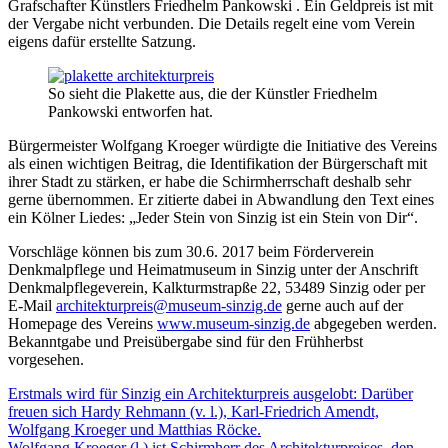
Grafschafter Künstlers Friedhelm Pankowski . Ein Geldpreis ist mit
der Vergabe nicht verbunden. Die Details regelt eine vom Verein
eigens dafür erstellte Satzung.
So sieht die Plakette aus, die der Künstler Friedhelm
Pankowski entworfen hat.
Bürgermeister Wolfgang Kroeger würdigte die Initiative des Vereins
als einen wichtigen Beitrag, die Identifikation der Bürgerschaft mit
ihrer Stadt zu stärken, er habe die Schirmherrschaft deshalb sehr
gerne übernommen. Er zitierte dabei in Abwandlung den Text eines
ein Kölner Liedes: „Jeder Stein von Sinzig ist ein Stein von Dir“.
Vorschläge können bis zum 30.6. 2017 beim Förderverein
Denkmalpflege und Heimatmuseum in Sinzig unter der Anschrift
Denkmalpflegeverein, Kalkturmstrapße 22, 53489 Sinzig oder per
E-Mail
architekturpreis@museum-sinzig.de
gerne auch auf der
Homepage des Vereins
www.museum-sinzig.de
abgegeben werden.
Bekanntgabe und Preisübergabe sind für den Frühherbst
vorgesehen.
Erstmals wird für Sinzig ein Architekturpreis ausgelobt: Darüber
freuen sich Hardy Rehmann (v. l.), Karl-Friedrich Amendt,
Wolfgang Kroeger und Matthias Röcke.
Wolfgang Kroeger (l.) ist Schirmherr des Architekturpreises, den