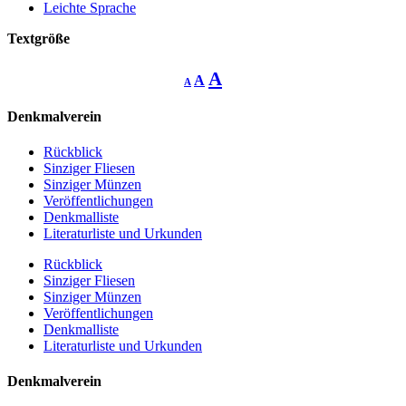
Leichte Sprache
Textgröße
Decrease
Reset
Increase
A
A
A
font
font
size.
font
size.
Denkmalverein
size.
Rückblick
Sinziger Fliesen
Sinziger Münzen
Veröffentlichungen
Denkmalliste
Literaturliste und Urkunden
Rückblick
Sinziger Fliesen
Sinziger Münzen
Veröffentlichungen
Denkmalliste
Literaturliste und Urkunden
Denkmalverein