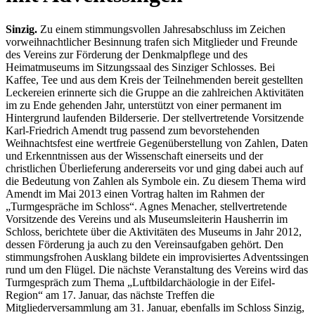
Sinzig.
Zu einem stimmungsvollen Jahresabschluss im Zeichen
vorweihnachtlicher Besinnung trafen sich Mitglieder und Freunde
des Vereins zur Förderung der Denkmalpflege und des
Heimatmuseums im Sitzungssaal des Sinziger Schlosses. Bei
Kaffee, Tee und aus dem Kreis der Teilnehmenden bereit gestellten
Leckereien erinnerte sich die Gruppe an die zahlreichen Aktivitäten
im zu Ende gehenden Jahr, unterstützt von einer permanent im
Hintergrund laufenden Bilderserie. Der stellvertretende Vorsitzende
Karl-Friedrich Amendt trug passend zum bevorstehenden
Weihnachtsfest eine wertfreie Gegenüberstellung von Zahlen, Daten
und Erkenntnissen aus der Wissenschaft einerseits und der
christlichen Überlieferung andererseits vor und ging dabei auch auf
die Bedeutung von Zahlen als Symbole ein. Zu diesem Thema wird
Amendt im Mai 2013 einen Vortrag halten im Rahmen der
„Turmgespräche im Schloss“. Agnes Menacher, stellvertretende
Vorsitzende des Vereins und als Museumsleiterin Hausherrin im
Schloss, berichtete über die Aktivitäten des Museums in Jahr 2012,
dessen Förderung ja auch zu den Vereinsaufgaben gehört. Den
stimmungsfrohen Ausklang bildete ein improvisiertes Adventssingen
rund um den Flügel. Die nächste Veranstaltung des Vereins wird das
Turmgespräch zum Thema „Luftbildarchäologie in der Eifel-
Region“ am 17. Januar, das nächste Treffen die
Mitgliederversammlung am 31. Januar, ebenfalls im Schloss Sinzig,