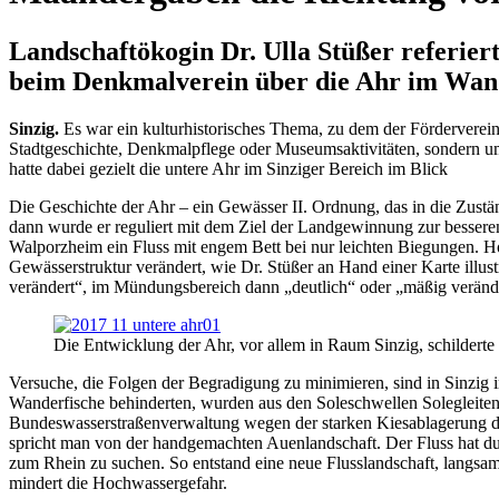
Landschaftökogin Dr. Ulla Stüßer referier
beim Denkmalverein über die Ahr im Wand
Sinzig.
Es war ein kulturhistorisches Thema, zu dem der Fördervere
Stadtgeschichte, Denkmalpflege oder Museumsaktivitäten, sondern um 
hatte dabei gezielt die untere Ahr im Sinziger Bereich im Blick
Die Geschichte der Ahr – ein Gewässer II. Ordnung, das in die Zustän
dann wurde er reguliert mit dem Ziel der Landgewinnung zur besser
Walporzheim ein Fluss mit engem Bett bei nur leichten Biegungen. Ho
Gewässerstruktur verändert, wie Dr. Stüßer an Hand einer Karte illustr
verändert“, im Mündungsbereich dann „deutlich“ oder „mäßig verändert
Die Entwicklung der Ahr, vor allem in Raum Sinzig, schildert
Versuche, die Folgen der Begradigung zu minimieren, sind in Sinzig i
Wanderfische behinderten, wurden aus den Soleschwellen Solegleite
Bundeswasserstraßenverwaltung wegen der starken Kiesablagerung der
spricht man von der handgemachten Auenlandschaft. Der Fluss hat d
zum Rhein zu suchen. So entstand eine neue Flusslandschaft, langsam
mindert die Hochwassergefahr.