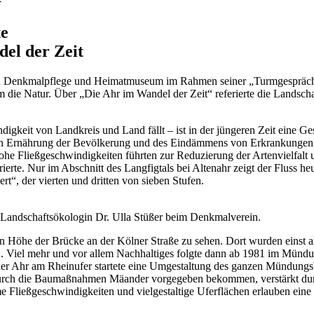
te
el der Zeit
in Denkmalpflege und Heimatmuseum im Rahmen seiner „Turmgespräche 
die Natur. Über „Die Ahr im Wandel der Zeit“ referierte die Landschaf
digkeit von Landkreis und Land fällt – ist in der jüngeren Zeit eine G
en Ernährung der Bevölkerung und des Eindämmens von Erkrankungen al
he Fließgeschwindigkeiten führten zur Reduzierung der Artenvielfalt u
ierte. Nur im Abschnitt des Langfigtals bei Altenahr zeigt der Fluss heu
“, der vierten und dritten von sieben Stufen.
e Landschaftsökologin Dr. Ulla Stüßer beim Denkmalverein.
n Höhe der Brücke an der Kölner Straße zu sehen. Dort wurden einst al
n. Viel mehr und vor allem Nachhaltiges folgte dann ab 1981 im Münd
 Ahr am Rheinufer startete eine Umgestaltung des ganzen Mündungsbere
urch die Baumaßnahmen Mäander vorgegeben bekommen, verstärkt durch
e Fließgeschwindigkeiten und vielgestaltige Uferflächen erlauben eine