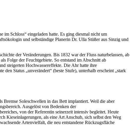
im Schloss“ eingeladen hatte. Es ging diesmal nicht um
tsökologin und selbständige Planerin Dr. Ulla Stüßer aus Sinzig und
eschichte der Veränderungen. Bis 1832 war der Fluss naturbelassen, ab
s Folge der Feuchtgebiete. So entstand im Abschnitt ab
nd steigerten Hochwassereffekte. Die Ahr hatte ihre
te den Status „unverändert“ (beste Stufe), unterhalb erscheint „stark
s Bremse Soleschwellen in das Bett implantiert. Weil die aber
ungsbereich. Ausgelöst von Bedenken der
iches, von der Referentin seinerzeit intensiv begleitet. Heute
 Kieseinlagerungen, als eine Art Anschub, sich selbst den Weg
 wachsende Artenvielfalt, die neu entstandene Rückzugsfläche