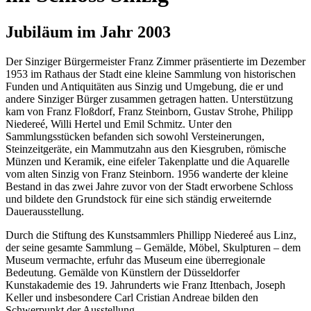
Jubiläum im Jahr 2003
Der Sinziger Bürgermeister Franz Zimmer präsentierte im Dezember
1953 im Rathaus der Stadt eine kleine Sammlung von historischen
Funden und Antiquitäten aus Sinzig und Umgebung, die er und
andere Sinziger Bürger zusammen getragen hatten. Unterstützung
kam von Franz Floßdorf, Franz Steinborn, Gustav Strohe, Philipp
Niedereé, Willi Hertel und Emil Schmitz. Unter den
Sammlungsstücken befanden sich sowohl Versteinerungen,
Steinzeitgeräte, ein Mammutzahn aus den Kiesgruben, römische
Münzen und Keramik, eine eifeler Takenplatte und die Aquarelle
vom alten Sinzig von Franz Steinborn. 1956 wanderte der kleine
Bestand in das zwei Jahre zuvor von der Stadt erworbene Schloss
und bildete den Grundstock für eine sich ständig erweiternde
Dauerausstellung.
Durch die Stiftung des Kunstsammlers Phillipp Niedereé aus Linz,
der seine gesamte Sammlung – Gemälde, Möbel, Skulpturen – dem
Museum vermachte, erfuhr das Museum eine überregionale
Bedeutung. Gemälde von Künstlern der Düsseldorfer
Kunstakademie des 19. Jahrunderts wie Franz Ittenbach, Joseph
Keller und insbesondere Carl Cristian Andreae bilden den
Schwerpunkt der Ausstellung.