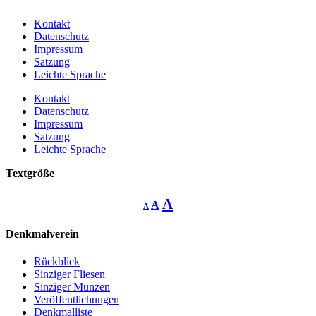
Kontakt
Datenschutz
Impressum
Satzung
Leichte Sprache
Kontakt
Datenschutz
Impressum
Satzung
Leichte Sprache
Textgröße
Decrease
Reset
Increase
A
A
A
font
font
size.
font
size.
Denkmalverein
size.
Rückblick
Sinziger Fliesen
Sinziger Münzen
Veröffentlichungen
Denkmalliste