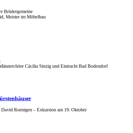
er Brüdergemeine
id, Meister im Möbelbau
k
n Männerchöre Cäcilia Sinzig und Eintracht Bad Bodendorf
ürstenhäuser
 David Roentgen – Exkursion am 19. Oktober