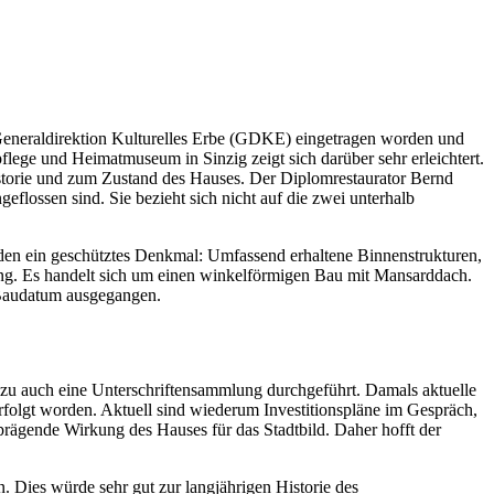
r Generaldirektion Kulturelles Erbe (GDKE) eingetragen worden und
lege und Heimatmuseum in Sinzig zeigt sich darüber sehr erleichtert.
istorie und zum Zustand des Hauses. Der Diplomrestaurator Bernd
eflossen sind. Sie bezieht sich nicht auf die zwei unterhalb
den ein geschütztes Denkmal: Umfassend erhaltene Binnenstrukturen,
ltung. Es handelt sich um einen winkelförmigen Bau mit Mansarddach.
n Baudatum ausgegangen.
azu auch eine Unterschriftensammlung durchgeführt. Damals aktuelle
erfolgt worden. Aktuell sind wiederum Investitionspläne im Gespräch,
rägende Wirkung des Hauses für das Stadtbild. Daher hofft der
. Dies würde sehr gut zur langjährigen Historie des