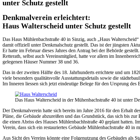
unter Schutz gestellt
Denkmalverein erleichtert:
Haus Walterscheid unter Schutz gestellt
Das Haus Mühlenbachstraße 40 in Sinzig, auch „Haus Walterscheid“ g
damit offiziell unter Denkmalschutz gestellt. Das ist der jüngsten 
Er hatte im Februar dieses Jahres den Antrag bei der Behörde gestel
Retterath, selbst auch Vereinsmitglied, hatte vor allem im Innenberei
gelegenen Häuser Nummer 38 und 36.
Das in der zweiten Hälfte des 18. Jahrhunderts errichtete und um 1
viele besonders qualitätsvolle Ausstattungsdetails sowie die städte
Im Inneren liessen sich jetzt eindeutige Belege für den Ursprung d
Das Haus Walterscheid in der Mühenbachstraße 40 ist unter Den
Der Denkmalverein hatte sich bereits im Jahre 2016 für den Erhalt d
Pläne, die Gebäude abzureißen und das Grundstück, das sich bis zur B
die einen Abriss des Hauses Mühlenbachhstraße 40 geplant hatten. I
Verein, dass sich ein restauriertes Gebäude Mühlenbachstraße 40 in mö
Aus Sicht des Vereins könnte eine Folgenutzung des Gebäudes als Stad