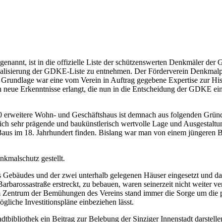
enannt, ist in die offizielle Liste der schützenswerten Denkmäler de
Aktualisierung der GDKE-Liste zu entnehmen. Der Förderverein Denkmalpf
lt. Grundlage war eine vom Verein in Auftrag gegebene Expertise zur H
ch neue Erkenntnisse erlangt, die nun in die Entscheidung der GDKE eing
820 erweitere Wohn- und Geschäftshaus ist demnach aus folgenden Grün
baulich sehr prägende und baukünstlerisch wertvolle Lage und Ausgesta
es Baus im 18. Jahrhundert finden. Bislang war man von einem jüngere
kmalschutz gestellt.
es Gebäudes und der zwei unterhalb gelegenen Häuser eingesetzt und d
arbarossastraße erstreckt, zu bebauen, waren seinerzeit nicht weiter v
m Zentrum der Bemühungen des Vereins stand immer die Sorge um die p
gliche Investitionspläne einbeziehen lässt.
tbibliothek ein Beitrag zur Belebung der Sinziger Innenstadt darstellen