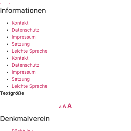
Informationen
Kontakt
Datenschutz
Impressum
Satzung
Leichte Sprache
Kontakt
Datenschutz
Impressum
Satzung
Leichte Sprache
Textgröße
Decrease
Reset
Increase
A
A
A
font
font
size.
font
Denkmalverein
size.
size.
Rückblick