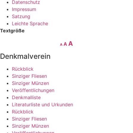
Datenschutz
Impressum
Satzung
Leichte Sprache
Textgröße
Decrease
Reset
Increase
A
A
A
font
font
size.
font
Denkmalverein
size.
size.
Rückblick
Sinziger Fliesen
Sinziger Münzen
Veröffentlichungen
Denkmalliste
Literaturliste und Urkunden
Rückblick
Sinziger Fliesen
Sinziger Münzen