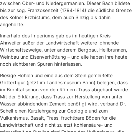
zwischen Ober- und Niedergermanien. Dieser Bach bildete
bis zur sog. Franzosenzeit (1794-1814) die südliche Grenze
des Kölner Erzbistums, dem auch Sinzig bis dahin
angehörte.
Innerhalb des Imperiums gab es im heutigen Kreis
Ahrweiler außer der Landwirtschaft weitere lohnende
Wirtschaftszweige, unter anderem Bergbau, Heilbrunnen,
Weinbau und Eisenverhüttung – und alle haben ihre heute
noch sichtbaren Spuren hinterlassen.
Riesige Höhlen und eine aus dem Stein gemeißelte
Götterfigur (jetzt im Landesmuseum Bonn) belegen, dass
im Brohltal schon von den Römern Trass abgebaut wurde.
Mit der Erklärung, dass Trass zur Herstellung von unter
Wasser abbindendem Zement benötigt wird, verband Dr.
Schell einen Kurzlehrgang zur Geologie und zum
Vulkanismus. Basalt, Trass, fruchtbare Böden für die
Landwirtschaft und nicht zuletzt kohlensäure- und
mineralhaltige Quellen sind Folgen des Vulkanismus, die